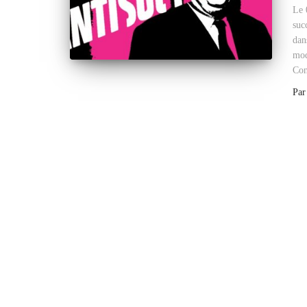
Le 
suc
dan
mod
Con
Pa