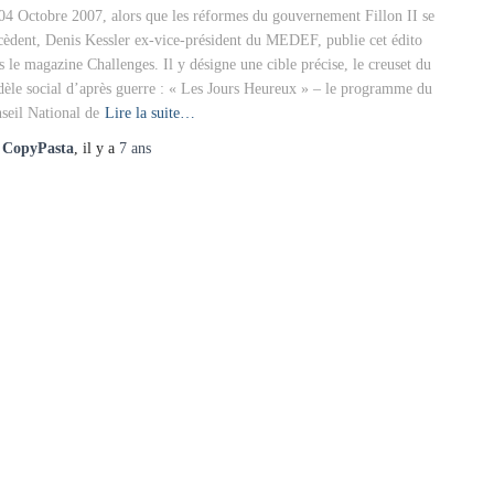
04 Octobre 2007, alors que les réformes du gouvernement Fillon II se
cèdent, Denis Kessler ex-vice-président du MEDEF, publie cet édito
s le magazine Challenges. Il y désigne une cible précise, le creuset du
èle social d’après guerre : « Les Jours Heureux » – le programme du
seil National de
Lire la suite…
r
CopyPasta
, il y a
7 ans