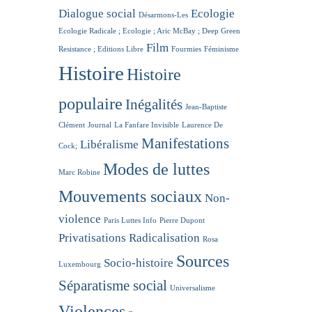
Dialogue social
Ecologie
Désarmons-Les
Ecologie Radicale ; Ecologie ; Aric McBay ; Deep Green
Film
Resistance ; Editions Libre
Fourmies
Féminisme
Histoire
Histoire
populaire
Inégalités
Jean-Baptiste
Clément
Journal
La Fanfare Invisible
Laurence De
Manifestations
Libéralisme
Cock;
Modes de luttes
Marc Robine
Mouvements sociaux
Non-
violence
Paris Luttes Info
Pierre Dupont
Privatisations
Radicalisation
Rosa
Sources
Socio-histoire
Luxembourg
Séparatisme social
Universalisme
Violences