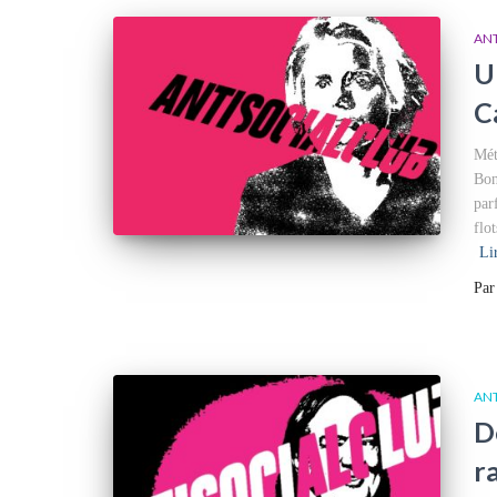
AN
U
C
Mét
Bon
par
flo
Li
Pa
AN
D
r