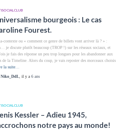
TISOCIALCLUB
niversalisme bourgeois : Le cas
aroline Fourest.
a-contexte ou « comment ce genre de billets vont arriver là ? » :
… je discute plutôt beaucoup (TROP !) sur les réseaux sociaux, et
fois je fais des réponse un peu trop longues pour les abandonner aux
ts de la Timeline. Alors du coup, je vais reposter des morceaux choisis
re la suite…
r
Niko_DdL
, il y a
6 ans
TISOCIALCLUB
enis Kessler – Adieu 1945,
accrochons notre pays au monde!