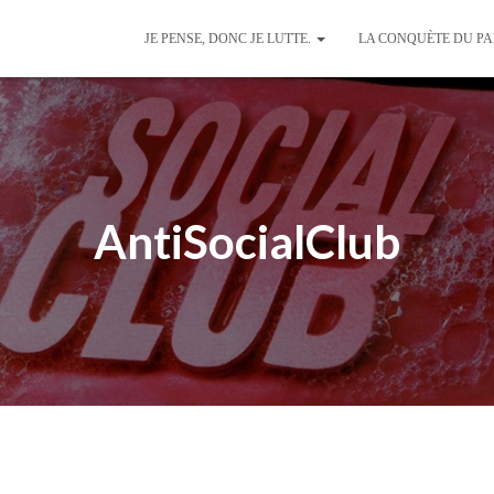
JE PENSE, DONC JE LUTTE.
LA CONQUÈTE DU P
AntiSocialClub