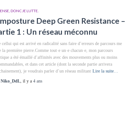
PENSE, DONC JE LUTTE.
’imposture Deep Green Resistance –
artie 1 : Un réseau méconnu
 cellui qui est arrivé en radicalité sans faire d’erreurs de parcours me
te la première pierre.Comme tout·e un·e chacun·e, mon parcours
itique a été émaillé d’affinités avec des mouvements plus ou moins
ommandables, et dans cet article (dont la seconde partie arrivera
chainement), je voudrais parler d’un réseau militant
Lire la suite…
r
Niko_DdL
, il y a
4 ans