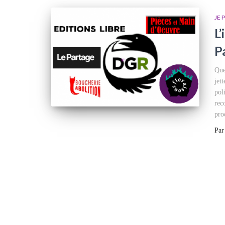
JE 
L
P
Que
jet
pol
rec
pro
Pa