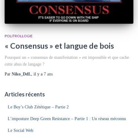
POLITROLLOGIE
« Consensus » et langue de bois
Pourquoi un « consensus de manifestation » est impossible et que cache
cette abus de langage ?
Par
Niko_DdL
, il y a
7 ans
Articles récents
Le Boy’s Club Zététique – Partie 2
L’imposture Deep Green Resistance – Partie 1 : Un réseau méconnu
Le Social Web