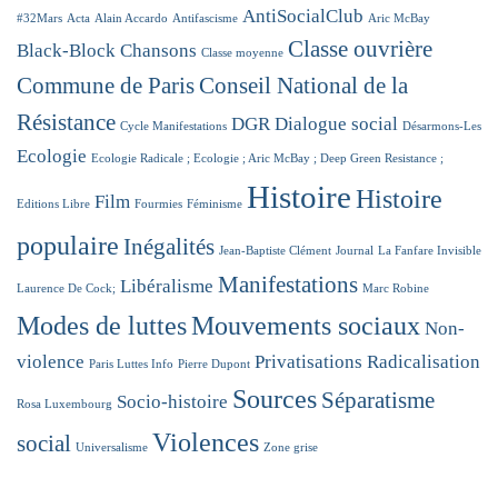
AntiSocialClub
#32Mars
Acta
Alain Accardo
Antifascisme
Aric McBay
Classe ouvrière
Black-Block
Chansons
Classe moyenne
Commune de Paris
Conseil National de la
Résistance
DGR
Dialogue social
Cycle Manifestations
Désarmons-Les
Ecologie
Ecologie Radicale ; Ecologie ; Aric McBay ; Deep Green Resistance ;
Histoire
Histoire
Film
Editions Libre
Fourmies
Féminisme
populaire
Inégalités
Jean-Baptiste Clément
Journal
La Fanfare Invisible
Manifestations
Libéralisme
Laurence De Cock;
Marc Robine
Modes de luttes
Mouvements sociaux
Non-
violence
Privatisations
Radicalisation
Paris Luttes Info
Pierre Dupont
Sources
Séparatisme
Socio-histoire
Rosa Luxembourg
Violences
social
Universalisme
Zone grise