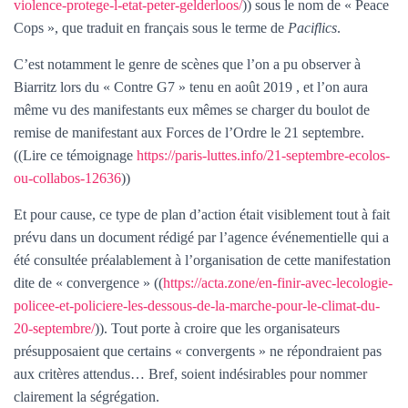
violence-protege-l-etat-peter-gelderloos/
)) sous le nom de « Peace
Cops », que traduit en français sous le terme de
Paciflics
.
C’est notamment le genre de scènes que l’on a pu observer à
Biarritz lors du « Contre G7 » tenu en août 2019 , et l’on aura
même vu des manifestants eux mêmes se charger du boulot de
remise de manifestant aux Forces de l’Ordre le 21 septembre.
((Lire ce témoignage
https://paris-luttes.info/21-septembre-ecolos-
ou-collabos-12636
))
Et pour cause, ce type de plan d’action était visiblement tout à fait
prévu dans un document rédigé par l’agence événementielle qui a
été consultée préalablement à l’organisation de cette manifestation
dite de « convergence » ((
https://acta.zone/en-finir-avec-lecologie-
policee-et-policiere-les-dessous-de-la-marche-pour-le-climat-du-
20-septembre/
)). Tout porte à croire que les organisateurs
présupposaient que certains « convergents » ne répondraient pas
aux critères attendus… Bref, soient indésirables pour nommer
clairement la ségrégation.