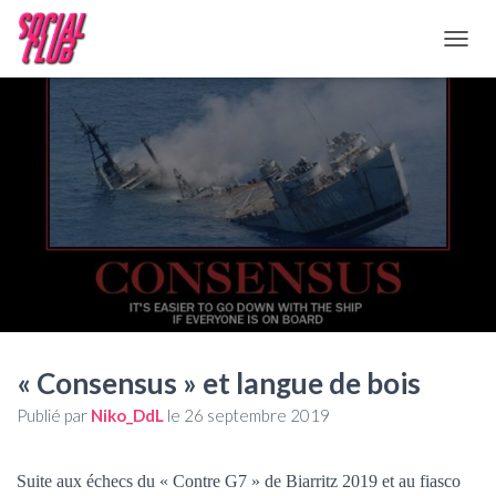
D
É
P
L
I
E
R
L
A
N
A
V
I
G
A
T
« Consensus » et langue de bois
I
Publié par
Niko_DdL
le
26 septembre 2019
O
N
Suite aux échecs du « Contre G7 » de Biarritz 2019 et au fiasco