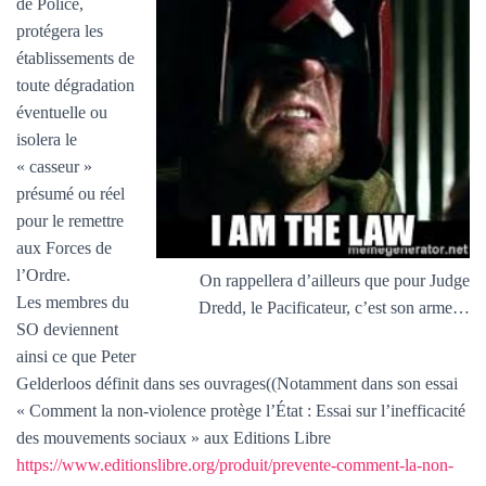
de Police,
protégera les
établissements de
toute dégradation
éventuelle ou
isolera le
« casseur »
présumé ou réel
pour le remettre
aux Forces de
l’Ordre.
On rappellera d’ailleurs que pour Judge
Les membres du
Dredd, le Pacificateur, c’est son arme…
SO deviennent
ainsi ce que Peter
Gelderloos définit dans ses ouvrages((Notamment dans son essai
« Comment la non-violence protège l’État : Essai sur l’inefficacité
des mouvements sociaux » aux Editions Libre
https://www.editionslibre.org/produit/prevente-comment-la-non-