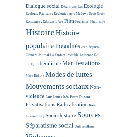
Dialogue social
Ecologie
Désarmons-Les
Ecologie Radicale ; Ecologie ; Aric McBay ; Deep Green
Film
Resistance ; Editions Libre
Fourmies
Féminisme
Histoire
Histoire
populaire
Inégalités
Jean-Baptiste
Clément
Journal
La Fanfare Invisible
Laurence De
Manifestations
Libéralisme
Cock;
Modes de luttes
Marc Robine
Mouvements sociaux
Non-
violence
Paris Luttes Info
Pierre Dupont
Privatisations
Radicalisation
Rosa
Sources
Socio-histoire
Luxembourg
Séparatisme social
Universalisme
Violences