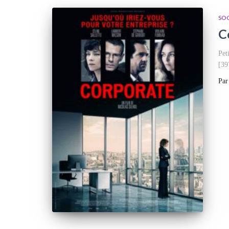
SOC
C
Pet
[39
Pa